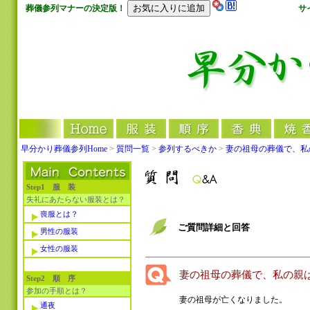
葬儀参列マナーの決定版！
サ
早分かり葬儀参列Home
>
質問一覧
>
参列するべきか
>
妻の祖母の葬儀で、私
Step1 服 装
失礼にあたらない服装とは？
喪服とは？
ご質問詳細と回答
男性の服装
女性の服装
妻の祖母の葬儀で、私の親
Step2 順 序
参加の手順とは？
妻の祖母が亡くなりました。
通夜