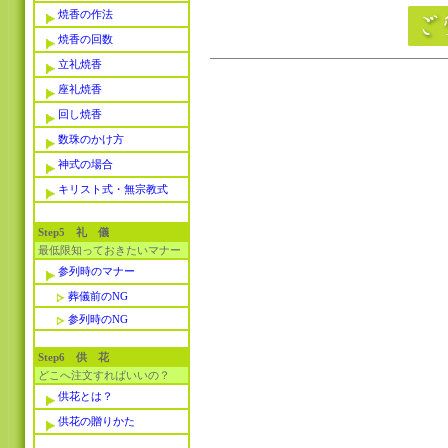
焼香の作法
焼香の回数
立礼焼香
座礼焼香
回し焼香
数珠のかけ方
神式の場合
キリスト式・無宗教式
Step5 礼 儀
最低限知っておきたいマナー
参列時のマナー
葬儀前のNG
参列時のNG
Step6 供 花
どこへ注文すればいいの？
供花とは？
供花の贈りかた