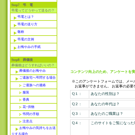
Step7 弔 電
弔電ってどうやって送るの？
弔電とは？
弔電の送り方
敬称
弔電の文例
お悔やみの手紙
Step8 葬儀後
葬儀後はどうすればいいの？
葬儀後のお悔やみ
コンテンツ向上のため、アンケートを実
ご遺族宅へ弔問する場合
※このアンケートフォームでは、メー
ご遺族への連絡
お返事ができません。
お返事の必要
服装
Q１：
あなたの性別は？
香典
Q２：
あなたの年代は？
花･供物
Q３：
あなたのご職業は？
弔問の手順
注意点
Q４：
このサイトをご覧になった
お悔やみの気持ちをお送
りする場合