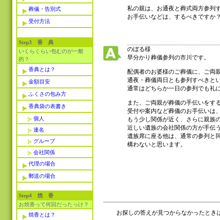
私の親は、お通夜と葬式両方参列
葬儀・告別式
お手伝いなどは、するべきですか
受付方法
Step3 香 典
のぼる様
いくらくらい包むのが一般
早分かり葬儀参列の市川です。
的？
香典とは？
配偶者のお婆様のご葬儀に、ご両
通夜・葬儀両日とも参列すべきと
金額目安
通常はどちらか一日の参列でも礼
ふくさの包み方
また、ご両親が葬儀の手伝いをす
香典袋の表書き
受付や案内など葬儀のお手伝いは
個人
もう少し関係が近く、さらに親族
近しい遺族の会社関係の方が手伝
連名
遺族席に座る他は、通常の参列と
グループ
構わないと思います。
会社関係
代理の場合
郵送の場合
Step4 焼 香
お焼香って何回だったっけ？
お探しの答えが見つからなかったときは
焼香とは？