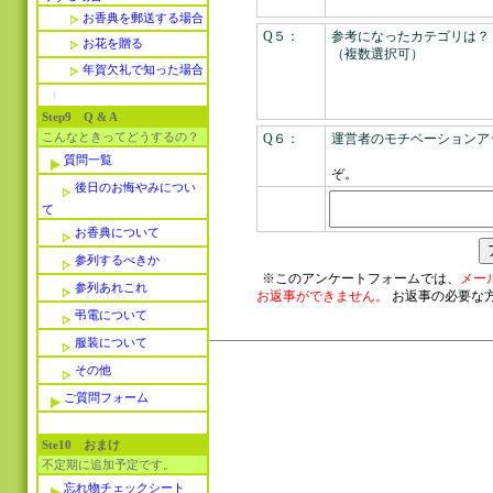
お香典を郵送する場合
Q５：
参考になったカテゴリは？
お花を贈る
（複数選択可）
年賀欠礼で知った場合
Step9 Q & A
こんなときってどうするの？
Q６：
運営者のモチベーションア
>> 
質問一覧
ぞ。
後日のお悔やみについ
て
お香典について
参列するべきか
※このアンケートフォームでは、
メー
参列あれこれ
お返事ができません。
お返事の必要な
弔電について
服装について
その他
ご質問フォーム
Ste10 おまけ
不定期に追加予定です。
忘れ物チェックシート