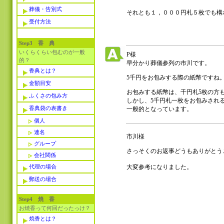
葬儀・告別式
それとも１，０００円札５枚でも構
受付方法
Step3 香 典
いくらくらい包むのが一般
P様
的？
早分かり葬儀参列の市川です。
香典とは？
5千円をお包みする際の紙幣ですね
金額目安
お包みする紙幣は、千円札5枚の方
ふくさの包み方
しかし、5千円札一枚をお包みされ
香典袋の表書き
一般的となっています。
個人
連名
市川様
グループ
さっそくのお返事どうもありがとう
会社関係
代理の場合
大変参考になりました。
郵送の場合
Step4 焼 香
お焼香って何回だったっけ？
焼香とは？