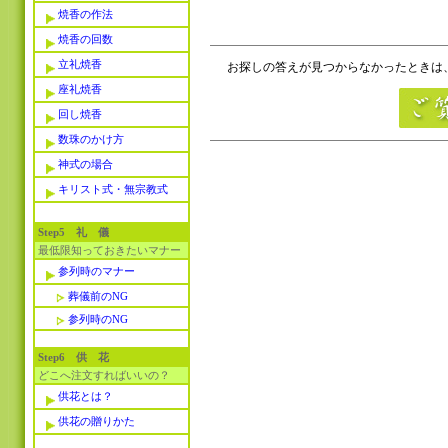
焼香の作法
焼香の回数
立礼焼香
お探しの答えが見つからなかったときは、
座礼焼香
回し焼香
数珠のかけ方
神式の場合
キリスト式・無宗教式
Step5 礼 儀
最低限知っておきたいマナー
参列時のマナー
葬儀前のNG
参列時のNG
Step6 供 花
どこへ注文すればいいの？
供花とは？
供花の贈りかた