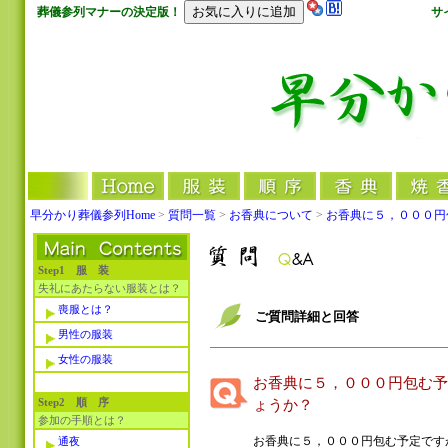
葬儀参列マナーの決定版！
サ
早分かり葬儀参列Home
>
質問一覧
>
お香典について
>
お香典に５，０００円
Step1 服 装
失礼にあたらない服装とは？
喪服とは？
ご質問詳細と回答
男性の服装
女性の服装
お香典に５，０００円包む予
Step2 順 序
ょうか？
参加の手順とは？
お香典に５，０００円包む予定です
通夜