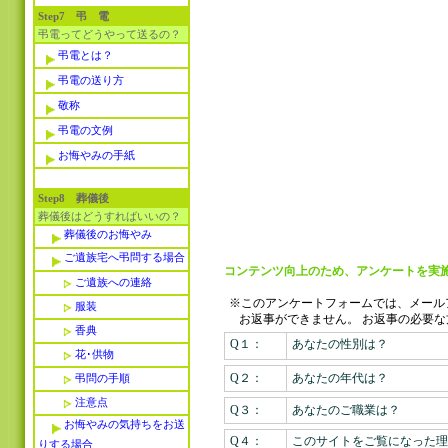
Step7 弔 電
弔電ってどうやって送るの？
弔電とは？
弔電の送り方
敬称
弔電の文例
お悔やみの手紙
Step8 葬儀後
葬儀後はどうすればいいの？
葬儀後のお悔やみ
ご遺族宅へ弔問する場合
コンテンツ向上のため、アンケートを実施
ご遺族への連絡
※このアンケートフォームでは、メール
服装
お返事ができません。
お返事の必要な
香典
Q１：
あなたの性別は？
花･供物
Q２：
あなたの年代は？
弔問の手順
注意点
Q３：
あなたのご職業は？
お悔やみの気持ちをお送
Q４：
このサイトをご覧になった理
りする場合