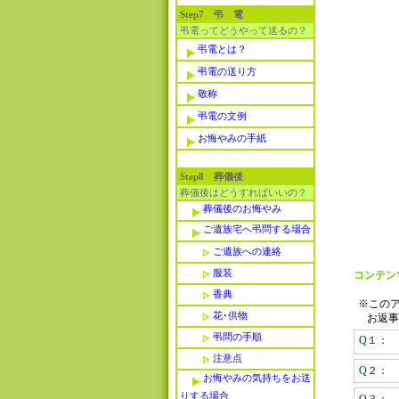
Step7 弔 電
弔電ってどうやって送るの？
弔電とは？
弔電の送り方
敬称
弔電の文例
お悔やみの手紙
Step8 葬儀後
葬儀後はどうすればいいの？
葬儀後のお悔やみ
ご遺族宅へ弔問する場合
ご遺族への連絡
服装
コンテン
香典
※この
花･供物
お返事
弔問の手順
Q１：
注意点
Q２：
お悔やみの気持ちをお送
りする場合