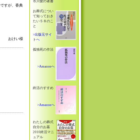
市川愛の著書
のですが、香典
お葬式につい
て知っておき
たい５８のこ
と
>出版元サイ
おけい様
トへ
孤独死の作法
>Amazonへ
終活のすすめ
>Amazonへ
わたしの葬式
自分のお墓
2010終活マニ
ュアル