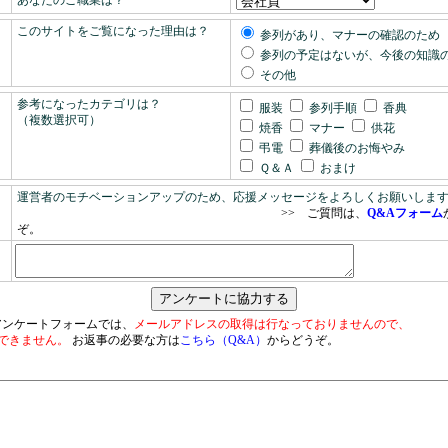
あなたのご職業は？
このサイトをご覧になった理由は？
参列があり、マナーの確認のため
参列の予定はないが、今後の知識
その他
参考になったカテゴリは？
服装
参列手順
香典
（複数選択可）
焼香
マナー
供花
弔電
葬儀後のお悔やみ
Ｑ＆Ａ
おまけ
運営者のモチベーションアップのため、応援メッセージをよろしくお願いしま
>> ご質問は、
Q&Aフォーム
ぞ。
アンケートフォームでは、
メールアドレスの取得は行なっておりませんので、
できません。
お返事の必要な方は
こちら（Q&A）
からどうぞ。