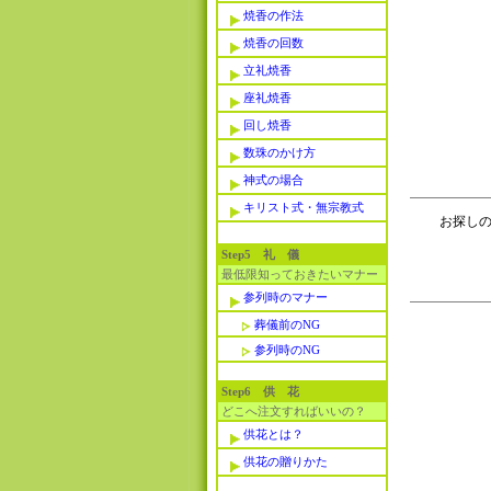
焼香の作法
焼香の回数
立礼焼香
座礼焼香
回し焼香
数珠のかけ方
神式の場合
キリスト式・無宗教式
お探しの
Step5 礼 儀
最低限知っておきたいマナー
参列時のマナー
葬儀前のNG
参列時のNG
Step6 供 花
どこへ注文すればいいの？
供花とは？
供花の贈りかた