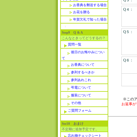
Q３：
お香典を郵送する場合
Q４：
お花を贈る
年賀欠礼で知った場合
Q５：
Step9 Q & A
こんなときってどうするの？
質問一覧
後日のお悔やみについ
て
Q６：
お香典について
参列するべきか
参列あれこれ
弔電について
服装について
※この
その他
お返事が
ご質問フォーム
Ste10 おまけ
不定期に追加予定です。
忘れ物チェックシート