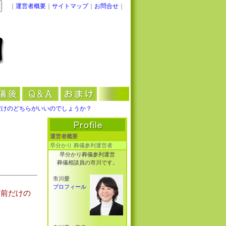
｜
運営者概要
｜
サイトマップ
｜
お問合せ
｜
だけのどちらがいいのでしょうか？
運営者概要
早分かり 葬儀参列運営者
早分かり葬儀参列運営
葬儀相談員の市川です。
市川愛
プロフィール
名前だけの