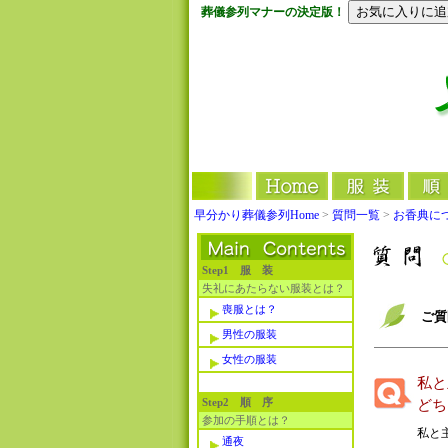
葬儀参列マナーの決定版！
早分かり葬儀参列Home
>
質問一覧
>
お香典に
Step1 服 装
失礼にあたらない服装とは？
喪服とは？
ご質
男性の服装
女性の服装
私と
Step2 順 序
どち
参加の手順とは？
私と
通夜