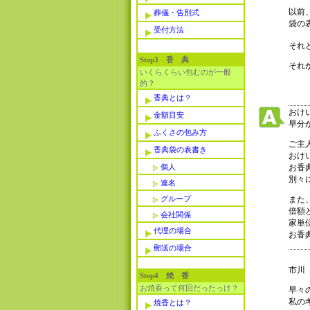
以前
葬儀・告別式
袋の
受付方法
それ
Step3 香 典
それ
いくらくらい包むのが一般
的？
香典とは？
おけ
金額目安
早分
ふくさの包み方
ご主
香典袋の表書き
おけ
個人
お香
別々
連名
グループ
また
倍額
会社関係
家単
代理の場合
お香
郵送の場合
市川
Step4 焼 香
お焼香って何回だったっけ？
早々
私の
焼香とは？