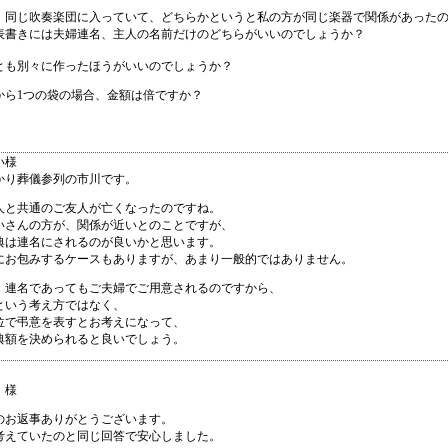
、同じ吹奏楽団に入っていて、どちらかというと私の方が同じ楽器で関係があった
表書きには夫婦連名、主人の名前だけのどちらがいいのでしょうか？
とも別々に作ったほうがいいのでしょうか？
から1つの袋の場合、金額は倍ですか？
い様
かり葬儀参列の市川です。
人と共通のご友人が亡くなったのですね。
いさんの方が、関係が近いとのことですが、
典は連名にされるのが良いかと思います。
にお包みするケースもありますが、あまり一般的ではありません。
、連名であってもご夫婦でご用意されるのですから、
という考え方ではなく、
位で弔意を表すとお考えになって、
典額を決められると良いでしょう。
 様
のお返事ありがとうございます。
考えていたのと同じ回答で安心しました。