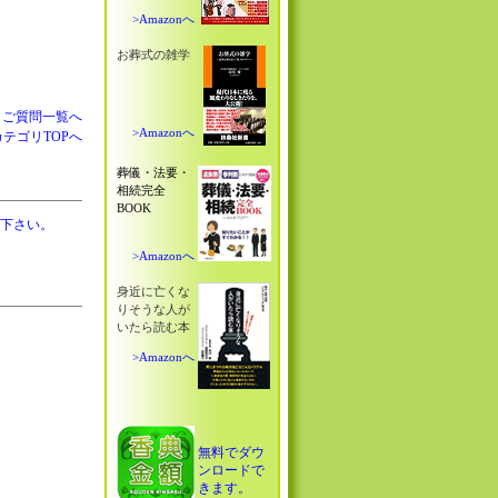
>Amazonへ
お葬式の雑学
」ご質問一覧へ
>Amazonへ
AカテゴリTOPへ
葬儀・法要・
相続完全
BOOK
下さい。
>Amazonへ
身近に亡くな
りそうな人が
いたら読む本
>Amazonへ
無料でダウ
ンロードで
きます。