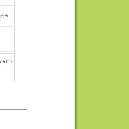
のため
す。
からどう