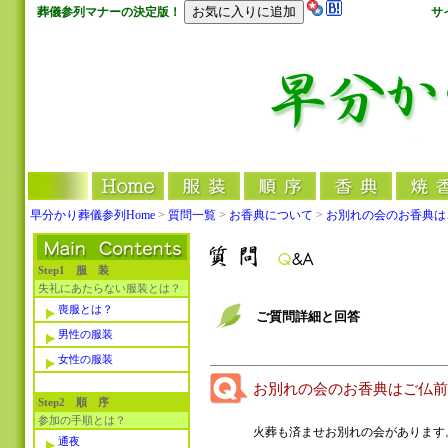
葬儀参列マナーの決定版！
サ
早分かり葬儀参列Home
>
質問一覧
>
お香典について
>
お別れの会のお香典は
Step1 服 装
失礼にあたらない服装とは？
喪服とは？
ご質問詳細と回答
男性の服装
女性の服装
お別れの会のお香典はご仏
Step2 順 序
参加の手順とは？
火葬も済ませお別れの会があります
通夜