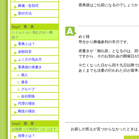
香典袋はご仏前になるのでしょうか
葬儀・告別式
受付方法
Step3 香 典
いくらくらい包むのが一般
めぐ様
的？
早分かり葬儀参列の市川です。
香典とは？
表書きが「御仏前」となるのは、四
金額目安
ですから、そのお別れ会の開催日が
ふくさの包み方
※亡くなった日から四十九日以降で
香典袋の表書き
あくまでも法要の行われた日が基準
個人
連名
グループ
会社関係
代理の場合
郵送の場合
Step4 焼 香
お探しの答えが見つからなかったときは
お焼香って何回だったっけ？
焼香とは？