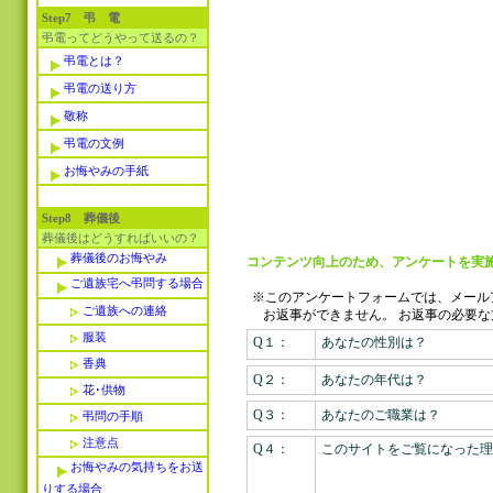
Step7 弔 電
弔電ってどうやって送るの？
弔電とは？
弔電の送り方
敬称
弔電の文例
お悔やみの手紙
Step8 葬儀後
葬儀後はどうすればいいの？
葬儀後のお悔やみ
コンテンツ向上のため、アンケートを実施
ご遺族宅へ弔問する場合
※このアンケートフォームでは、メール
ご遺族への連絡
お返事ができません。
お返事の必要な
服装
Q１：
あなたの性別は？
香典
Q２：
あなたの年代は？
花･供物
Q３：
あなたのご職業は？
弔問の手順
注意点
Q４：
このサイトをご覧になった理
お悔やみの気持ちをお送
りする場合