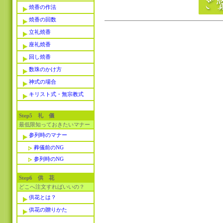
焼香の作法
焼香の回数
立礼焼香
座礼焼香
回し焼香
数珠のかけ方
神式の場合
キリスト式・無宗教式
Step5 礼 儀
最低限知っておきたいマナー
参列時のマナー
葬儀前のNG
参列時のNG
Step6 供 花
どこへ注文すればいいの？
供花とは？
供花の贈りかた