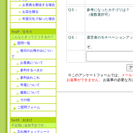
お香典を郵送する場合
Q５：
参考になったカテゴリは？
お花を贈る
（複数選択可）
年賀欠礼で知った場合
Step9 Q & A
こんなときってどうするの？
Q６：
運営者のモチベーションアッ
>> 
質問一覧
ぞ。
後日のお悔やみについ
て
お香典について
参列するべきか
※このアンケートフォームでは、
メール
参列あれこれ
お返事ができません。
お返事の必要な方
弔電について
服装について
その他
ご質問フォーム
Ste10 おまけ
不定期に追加予定です。
忘れ物チェックシート