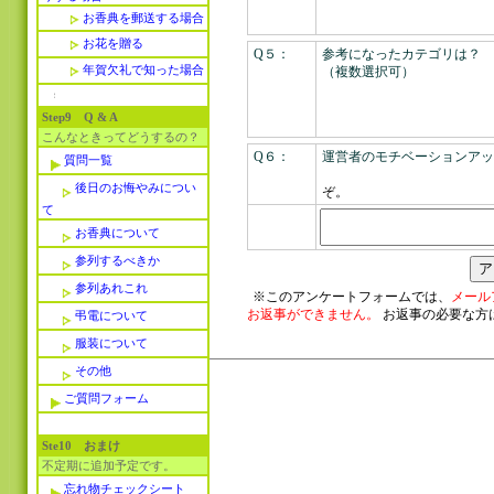
お香典を郵送する場合
お花を贈る
Q５：
参考になったカテゴリは？
年賀欠礼で知った場合
（複数選択可）
Step9 Q & A
こんなときってどうするの？
Q６：
運営者のモチベーションアッ
質問一覧
>> 
後日のお悔やみについ
ぞ。
て
お香典について
参列するべきか
参列あれこれ
※このアンケートフォームでは、
メール
お返事ができません。
お返事の必要な方
弔電について
服装について
その他
ご質問フォーム
Ste10 おまけ
不定期に追加予定です。
忘れ物チェックシート