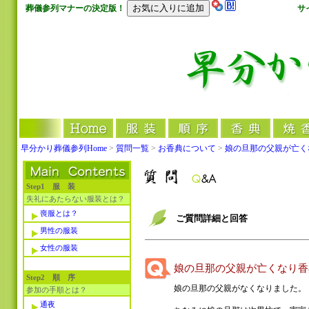
葬儀参列マナーの決定版！
サ
早分かり葬儀参列Home
>
質問一覧
>
お香典について
>
娘の旦那の父親が亡く
Step1 服 装
失礼にあたらない服装とは？
喪服とは？
ご質問詳細と回答
男性の服装
女性の服装
娘の旦那の父親が亡くなり香
Step2 順 序
娘の旦那の父親がなくなりました。
参加の手順とは？
通夜