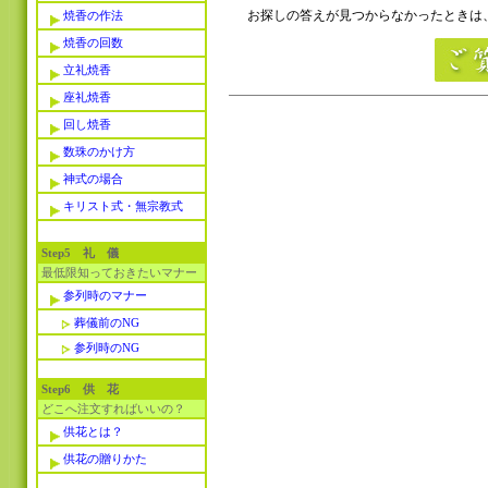
お探しの答えが見つからなかったときは、
焼香の作法
焼香の回数
立礼焼香
座礼焼香
回し焼香
数珠のかけ方
神式の場合
キリスト式・無宗教式
Step5 礼 儀
最低限知っておきたいマナー
参列時のマナー
葬儀前のNG
参列時のNG
Step6 供 花
どこへ注文すればいいの？
供花とは？
供花の贈りかた