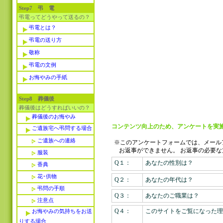
Step7 弔 電
弔電ってどうやって送るの？
弔電とは？
弔電の送り方
敬称
弔電の文例
お悔やみの手紙
Step8 葬儀後
葬儀後はどうすればいいの？
葬儀後のお悔やみ
コンテンツ向上のため、アンケートを実施
ご遺族宅へ弔問する場合
ご遺族への連絡
※このアンケートフォームでは、メール
お返事ができません。
お返事の必要な
服装
Q１：
あなたの性別は？
香典
花･供物
Q２：
あなたの年代は？
弔問の手順
Q３：
あなたのご職業は？
注意点
Q４：
このサイトをご覧になった理
お悔やみの気持ちをお送
りする場合