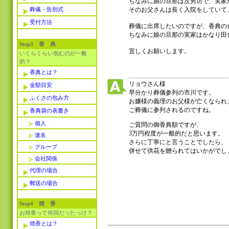
ちなみに娘の旦那は次男坊で、実家
葬儀・告別式
そのお父さんは長く入院をしていて
受付方法
葬儀に出席したいのですが、香典の
ちなみに娘の旦那の実家はかなり田
Step3 香 典
宜しくお願いします。
いくらくらい包むのが一般
的？
香典とは？
リョウさん様
金額目安
早分かり葬儀参列の市川です。
ふくさの包み方
お嬢様の義理のお父様が亡くなられ
ご葬儀に参列されるのですね。
香典袋の表書き
個人
ご質問の御香典額ですが、
3万円程度が一般的だと思います。
連名
さらに丁寧にと言うことでしたら、
グループ
併せて供花を贈られてはいかがでし
会社関係
代理の場合
郵送の場合
Step4 焼 香
お焼香って何回だったっけ？
焼香とは？