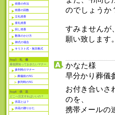
焼香の作法
のでしょうか
焼香の回数
立礼焼香
座礼焼香
すみませんが
回し焼香
数珠のかけ方
願い致します
神式の場合
キリスト式・無宗教式
Step5 礼 儀
かなた様
最低限知っておきたいマナー
参列時のマナー
早分かり葬儀
葬儀前のNG
参列時のNG
お付き合いさ
Step6 供 花
どこへ注文すればいいの？
のを、
供花とは？
携帯メールの
供花の贈りかた