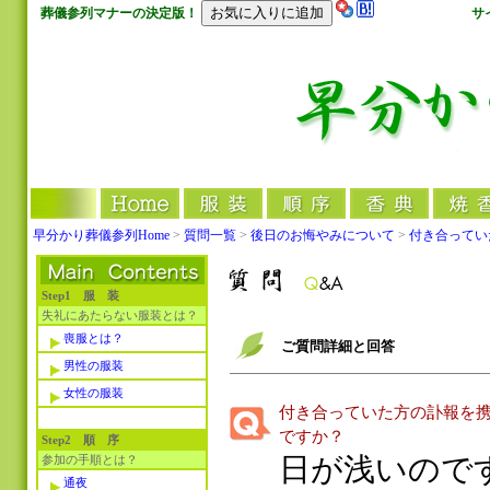
葬儀参列マナーの決定版！
サ
早分かり葬儀参列Home
>
質問一覧
>
後日のお悔やみについて
>
付き合ってい
Step1 服 装
失礼にあたらない服装とは？
喪服とは？
ご質問詳細と回答
男性の服装
女性の服装
付き合っていた方の訃報を
ですか？
Step2 順 序
日が浅いので
参加の手順とは？
通夜