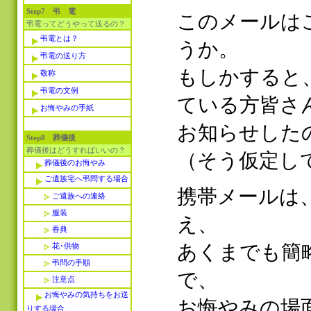
Step7 弔 電
このメールは
弔電ってどうやって送るの？
弔電とは？
うか。
弔電の送り方
もしかすると
敬称
弔電の文例
ている方皆さ
お悔やみの手紙
お知らせした
Step8 葬儀後
葬儀後はどうすればいいの？
（そう仮定し
葬儀後のお悔やみ
ご遺族宅へ弔問する場合
携帯メールは
ご遺族への連絡
服装
え、
香典
あくまでも簡
花･供物
弔問の手順
で、
注意点
お悔やみの気持ちをお送
お悔やみの場
りする場合