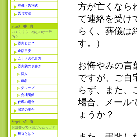
方が亡くなら
葬儀・告別式
受付方法
て連絡を受け
Step3 香 典
らく、葬儀は
いくらくらい包むのが一般
的？
す。）
香典とは？
金額目安
ふくさの包み方
お悔やみの言
香典袋の表書き
個人
ですが、ご自
連名
らず、また、
グループ
会社関係
場合、メール
代理の場合
郵送の場合
ょうか？
Step4 焼 香
お焼香って何回だったっけ？
焼香とは？
また、弔問し