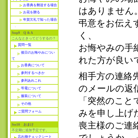
お香典を郵送する場合
はありません
お花を贈る
年賀欠礼で知った場合
弔意をお伝え
く、
Step9 Q & A
こんなときってどうするの？
質問一覧
お悔やみの手
後日のお悔やみについ
れた方が良い
て
お香典について
参列するべきか
相手方の連絡
参列あれこれ
のメールの返
弔電について
服装について
「突然のこと
その他
みを申し上げ
ご質問フォーム
喪主様のご連
Ste10 おまけ
不定期に追加予定です。
でしょうか。
忘れ物チェックシート