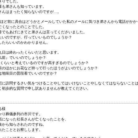
きりでした。
様も弟さんも知っています。
さんはまったく知らないのですが…。
月ほど前に具合はどうかとメールしていた私のメールに気づき弟さんから電話がかか
亡くなったとのことでした。
香でもあげにきてと弟さんは言ってくださいました。
たいのですが、行っていいものでしょうか？
したらいいのかわかりません。
九日は終わったくらいだと思います。
仏前』でいいのでしょうか？
円くらいと考えているのですが高すぎるのでしょうか？
前のほかにお花など持って行ったほうがよいのでしょうか？
は地味目の普段着でいいのですか？
宅に訪問するさい気をつけることやしてはいけないことやしなくてはならないこと
く初歩的な質問で申し訳ありませんが教えてください。
る様
かり葬儀参列の市川です。
話になった社長さんが亡くなったことを、
族から知らされたのですね。
れたこととお察しします。