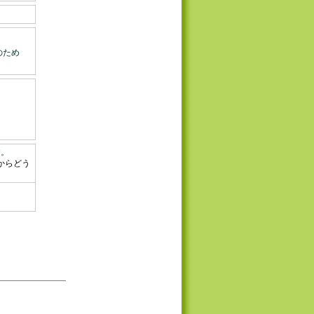
のため
す。
からどう