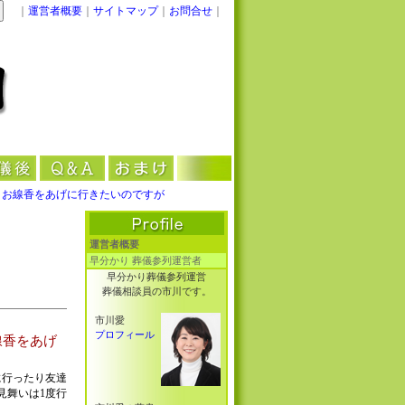
｜
運営者概要
｜
サイトマップ
｜
お問合せ
｜
、お線香をあげに行きたいのですが
運営者概要
早分かり 葬儀参列運営者
早分かり葬儀参列運営
葬儀相談員の市川です。
市川愛
プロフィール
線香をあげ
に行ったり友達
見舞いは1度行