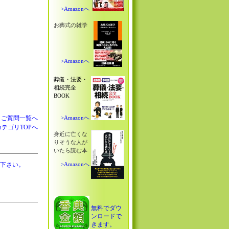
>Amazonへ
お葬式の雑学
>Amazonへ
葬儀・法要・
相続完全
BOOK
」ご質問一覧へ
>Amazonへ
AカテゴリTOPへ
身近に亡くな
りそうな人が
いたら読む本
下さい。
>Amazonへ
無料でダウ
ンロードで
きます。