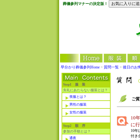
葬儀参列マナーの決定版！
早分かり葬儀参列Home
>
質問一覧
>
後日のお
Step1 服 装
失礼にあたらない服装とは？
喪服とは？
ご質
男性の服装
女性の服装
10
に行
Step2 順 序
10
参加の手順とは？
付き
通夜