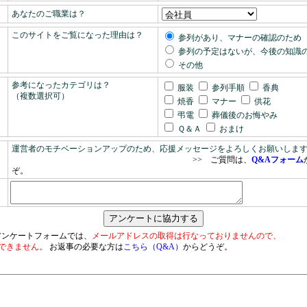
あなたのご職業は？
このサイトをご覧になった理由は？
参列があり、マナーの確認のため
参列の予定はないが、今後の知識
その他
参考になったカテゴリは？
服装
参列手順
香典
（複数選択可）
焼香
マナー
供花
弔電
葬儀後のお悔やみ
Ｑ＆Ａ
おまけ
運営者のモチベーションアップのため、応援メッセージをよろしくお願いしま
>> ご質問は、
Q&Aフォーム
ぞ。
アンケートフォームでは、
メールアドレスの取得は行なっておりませんので、
できません。
お返事の必要な方は
こちら（Q&A）
からどうぞ。