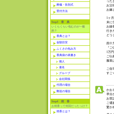
った
葬儀・告別式
お父
お嫁
受付方法
1ヶ
Step3 香 典
末に
お線
いくらくらい包むのが一般
的？
行き
どう
香典とは？
金額目安
四十
『ご
ふくさの包み方
1万
香典袋の表書き
ご仏
服装
個人
連名
ご自
すご
グループ
会社関係
代理の場合
かお
郵送の場合
早分
お世
Step4 焼 香
ご遺
お焼香って何回だったっけ？
驚か
焼香とは？