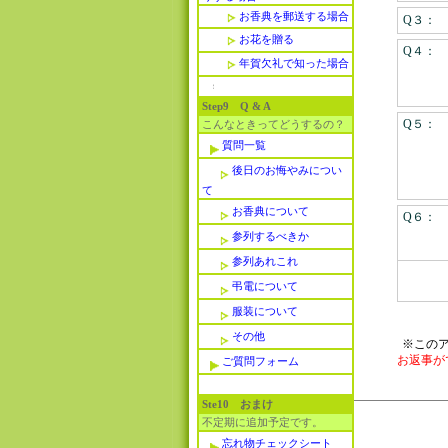
お香典を郵送する場合
Q３：
お花を贈る
Q４：
年賀欠礼で知った場合
Step9 Q & A
Q５：
こんなときってどうするの？
質問一覧
後日のお悔やみについ
て
お香典について
Q６：
参列するべきか
参列あれこれ
弔電について
服装について
その他
※この
お返事が
ご質問フォーム
Ste10 おまけ
不定期に追加予定です。
忘れ物チェックシート