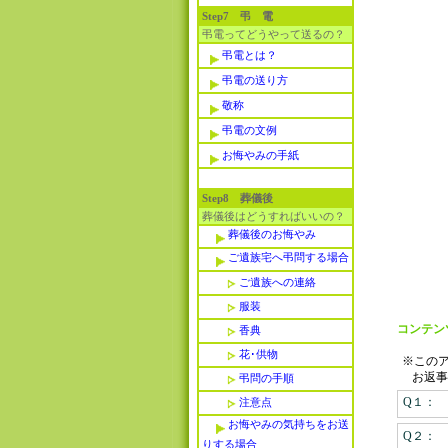
Step7 弔 電
弔電ってどうやって送るの？
弔電とは？
弔電の送り方
敬称
弔電の文例
お悔やみの手紙
Step8 葬儀後
葬儀後はどうすればいいの？
葬儀後のお悔やみ
ご遺族宅へ弔問する場合
ご遺族への連絡
服装
コンテン
香典
花･供物
※この
お返事
弔問の手順
Q１：
注意点
お悔やみの気持ちをお送
Q２：
りする場合