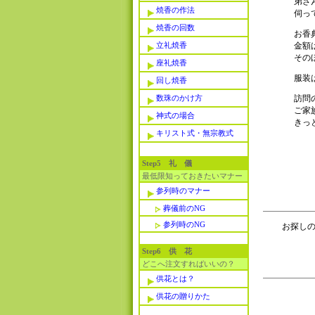
弟さ
焼香の作法
伺っ
焼香の回数
お香
立礼焼香
金額
その
座礼焼香
服装
回し焼香
数珠のかけ方
訪問
ご家
神式の場合
きっ
キリスト式・無宗教式
Step5 礼 儀
最低限知っておきたいマナー
参列時のマナー
葬儀前のNG
参列時のNG
お探しの
Step6 供 花
どこへ注文すればいいの？
供花とは？
供花の贈りかた