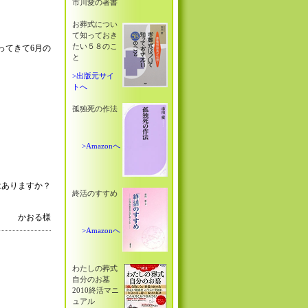
市川愛の著書
お葬式につい
て知っておき
たい５８のこ
ってきて6月の
と
>出版元サイ
トへ
孤独死の作法
>Amazonへ
はありますか？
終活のすすめ
かおる様
>Amazonへ
わたしの葬式
自分のお墓
2010終活マニ
ュアル