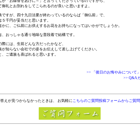
んが「お線香をあげに～」と言ってくださっているのですから、
て御礼とお別れをしてこられるのが良いと思いますよ。
典ですが、四十九日法要が終わっているのならば「御仏前」で、
は５千円が妥当だと思います。
ほかに、ご仏前にお供えするお花をお持ちになってはいかがでしょうか。
は、おっしゃる通り地味な普段着で結構です。
の際には、生前どんな方だったかなど、
族が知らない会社での姿をお伝えして差し上げてください。
と、ご遺族も喜ばれると思います。
>> 「後日のお悔やみについて
>> Q&
答えが見つからなかったときは、 お気軽に
こちらのご質問投稿フォームからご質問