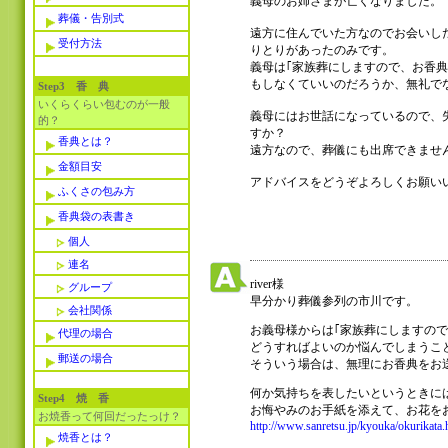
義母のお姉さまが亡くなりました。
葬儀・告別式
遠方に住んでいた方なのでお会いし
受付方法
りとりがあったのみです。
義母は｢家族葬にしますので、お香
もしなくていいのだろうか、無礼で
Step3 香 典
いくらくらい包むのが一般
義母にはお世話になっているので、
的？
すか？
香典とは？
遠方なので、葬儀にも出席できませ
金額目安
アドバイスをどうぞよろしくお願い
ふくさの包み方
香典袋の表書き
個人
連名
river様
グループ
早分かり葬儀参列の市川です。
会社関係
お義母様からは｢家族葬にしますの
代理の場合
どうすればよいのか悩んでしまうこ
郵送の場合
そういう場合は、無理にお香典をお
何か気持ちを表したいというときに
Step4 焼 香
お悔やみのお手紙を添えて、お花を
お焼香って何回だったっけ？
http://www.sanretsu.jp/kyouka/okurikata.
焼香とは？