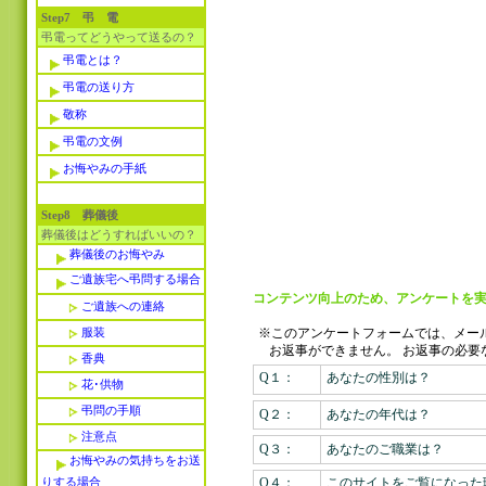
Step7 弔 電
弔電ってどうやって送るの？
弔電とは？
弔電の送り方
敬称
弔電の文例
お悔やみの手紙
Step8 葬儀後
葬儀後はどうすればいいの？
葬儀後のお悔やみ
ご遺族宅へ弔問する場合
コンテンツ向上のため、アンケートを実
ご遺族への連絡
服装
※このアンケートフォームでは、メー
お返事ができません。
お返事の必要
香典
Q１：
あなたの性別は？
花･供物
弔問の手順
Q２：
あなたの年代は？
注意点
Q３：
あなたのご職業は？
お悔やみの気持ちをお送
りする場合
Q４：
このサイトをご覧になった