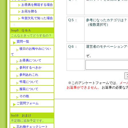
お香典を郵送する場合
お花を贈る
年賀欠礼で知った場合
Q５：
参考になったカテゴリは？
（複数選択可）
Step9 Q & A
こんなときってどうするの？
質問一覧
Q６：
運営者のモチベーションア
後日のお悔やみについ
>> 
て
ぞ。
お香典について
参列するべきか
参列あれこれ
弔電について
※このアンケートフォームでは、
メー
お返事ができません。
お返事の必要な
服装について
その他
ご質問フォーム
Ste10 おまけ
不定期に追加予定です。
忘れ物チェックシート