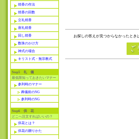
焼香の作法
焼香の回数
立礼焼香
座礼焼香
回し焼香
お探しの答えが見つからなかったときは
数珠のかけ方
神式の場合
キリスト式・無宗教式
Step5 礼 儀
最低限知っておきたいマナー
参列時のマナー
葬儀前のNG
参列時のNG
Step6 供 花
どこへ注文すればいいの？
供花とは？
供花の贈りかた