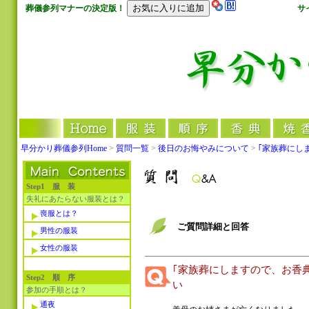
葬儀参列マナーの決定版！
サ
早分かり葬儀参列Home
>
質問一覧
>
後日のお悔やみについて
>
｢家族葬にし
Step1 服 装
失礼にあたらない服装とは？
喪服とは？
ご質問詳細と回答
男性の服装
女性の服装
｢家族葬にしますので、お香
Step2 順 序
い
参加の手順とは？
通夜