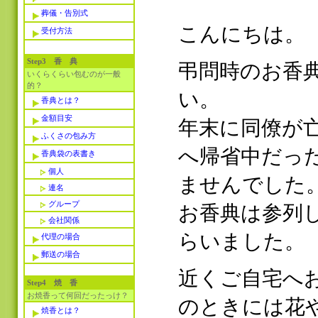
葬儀・告別式
こんにちは。
受付方法
Step3 香 典
弔問時のお香
いくらくらい包むのが一般
的？
い。
香典とは？
金額目安
年末に同僚が
ふくさの包み方
へ帰省中だっ
香典袋の表書き
個人
ませんでした
連名
グループ
お香典は参列
会社関係
らいました。
代理の場合
郵送の場合
近くご自宅へ
Step4 焼 香
お焼香って何回だったっけ？
のときには花
焼香とは？