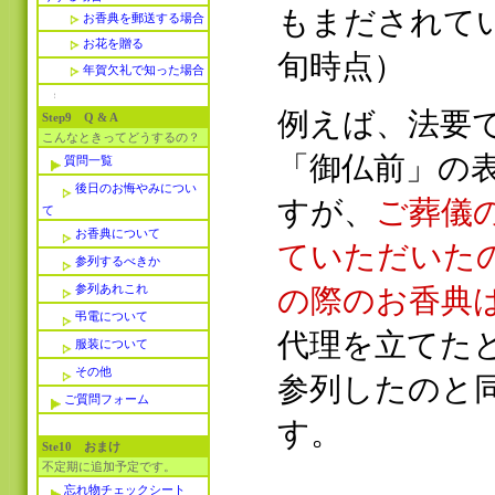
もまだされて
お香典を郵送する場合
お花を贈る
旬時点）
年賀欠礼で知った場合
例えば、法要
Step9 Q & A
こんなときってどうするの？
「御仏前」の
質問一覧
後日のお悔やみについ
すが、
ご葬儀
て
お香典について
ていただいた
参列するべきか
参列あれこれ
の際のお香典
弔電について
代理を立てた
服装について
その他
参列したのと
ご質問フォーム
す。
Ste10 おまけ
不定期に追加予定です。
忘れ物チェックシート