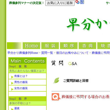
葬儀参列マナーの決定版！
サ
早分かり葬儀参列Home
>
質問一覧
>
後日のお悔やみについて
>
葬儀後に弔問
Step1 服 装
失礼にあたらない服装とは？
喪服とは？
ご質問詳細と回答
男性の服装
女性の服装
葬儀後に弔問する場合のお香
Step2 順 序
参加の手順とは？
通夜