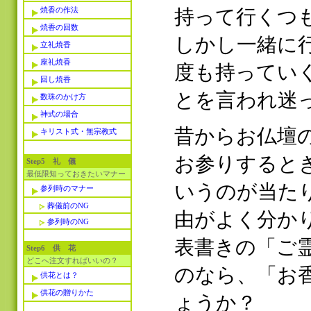
焼香の作法
持って行くつ
焼香の回数
しかし一緒に
立礼焼香
座礼焼香
度も持ってい
回し焼香
とを言われ迷
数珠のかけ方
神式の場合
昔からお仏壇
キリスト式・無宗教式
お参りすると
Step5 礼 儀
最低限知っておきたいマナー
いうのが当た
参列時のマナー
葬儀前のNG
由がよく分か
参列時のNG
表書きの「ご
Step6 供 花
どこへ注文すればいいの？
のなら、「お
供花とは？
供花の贈りかた
ょうか？