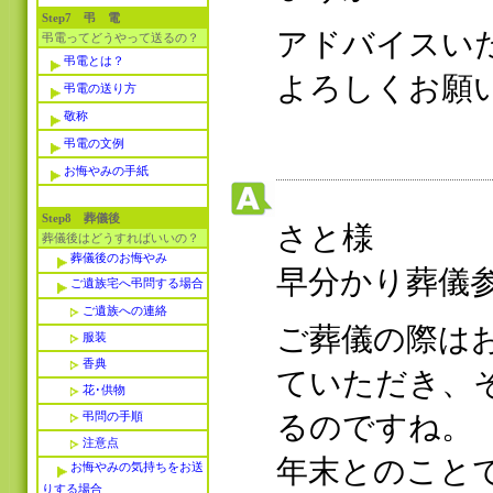
Step7 弔 電
アドバイスい
弔電ってどうやって送るの？
弔電とは？
よろしくお願
弔電の送り方
敬称
弔電の文例
お悔やみの手紙
Step8 葬儀後
さと様
葬儀後はどうすればいいの？
葬儀後のお悔やみ
早分かり葬儀
ご遺族宅へ弔問する場合
ご遺族への連絡
ご葬儀の際は
服装
香典
ていただき、
花･供物
弔問の手順
るのですね。
注意点
年末とのこと
お悔やみの気持ちをお送
りする場合