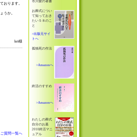
市川愛の著書
ております。
お葬式につい
ょうか。
て知っておき
たい５８のこ
と
>出版元サイ
トへ
kei様
孤独死の作法
>Amazonへ
終活のすすめ
>Amazonへ
わたしの葬式
自分のお墓
2010終活マニ
」ご質問一覧へ
ュアル