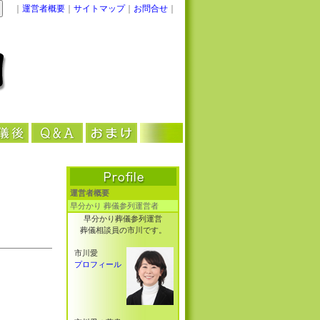
｜
運営者概要
｜
サイトマップ
｜
お問合せ
｜
運営者概要
早分かり 葬儀参列運営者
早分かり葬儀参列運営
葬儀相談員の市川です。
市川愛
プロフィール