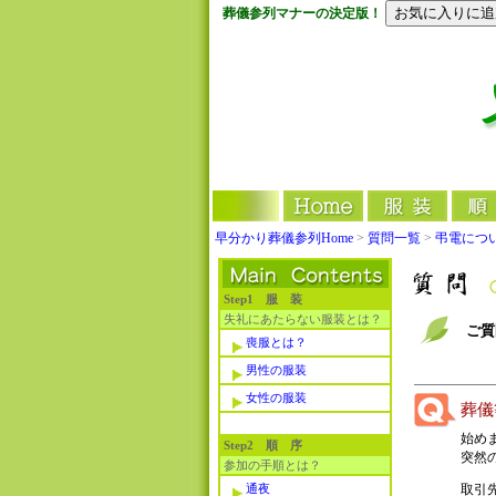
葬儀参列マナーの決定版！
早分かり葬儀参列Home
>
質問一覧
>
弔電につ
Step1 服 装
失礼にあたらない服装とは？
ご質
喪服とは？
男性の服装
女性の服装
葬儀
始め
Step2 順 序
突然
参加の手順とは？
通夜
取引