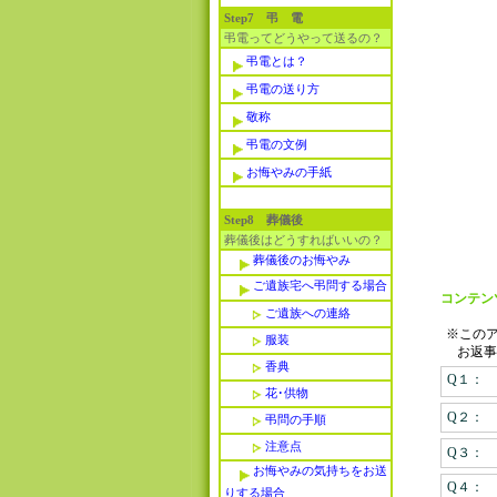
Step7 弔 電
弔電ってどうやって送るの？
弔電とは？
弔電の送り方
敬称
弔電の文例
お悔やみの手紙
Step8 葬儀後
葬儀後はどうすればいいの？
葬儀後のお悔やみ
ご遺族宅へ弔問する場合
コンテン
ご遺族への連絡
※この
服装
お返事
香典
Q１：
花･供物
Q２：
弔問の手順
注意点
Q３：
お悔やみの気持ちをお送
Q４：
りする場合