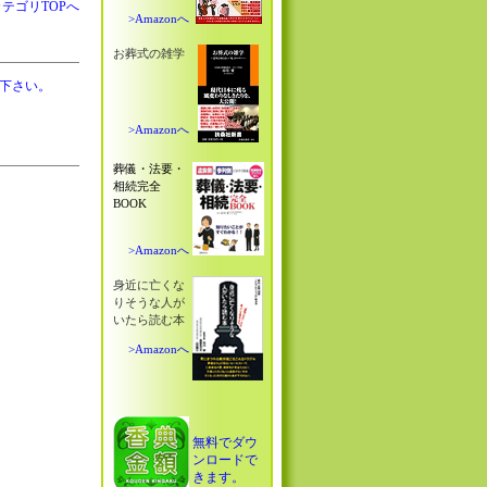
AカテゴリTOPへ
>Amazonへ
お葬式の雑学
下さい。
>Amazonへ
葬儀・法要・
相続完全
BOOK
>Amazonへ
身近に亡くな
りそうな人が
いたら読む本
>Amazonへ
無料でダウ
ンロードで
きます。