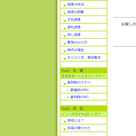
焼香の作法
焼香の回数
立礼焼香
お探しの
座礼焼香
回し焼香
数珠のかけ方
神式の場合
キリスト式・無宗教式
Step5 礼 儀
最低限知っておきたいマナー
参列時のマナー
葬儀前のNG
参列時のNG
Step6 供 花
どこへ注文すればいいの？
供花とは？
供花の贈りかた