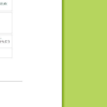
のため
す。
からどう