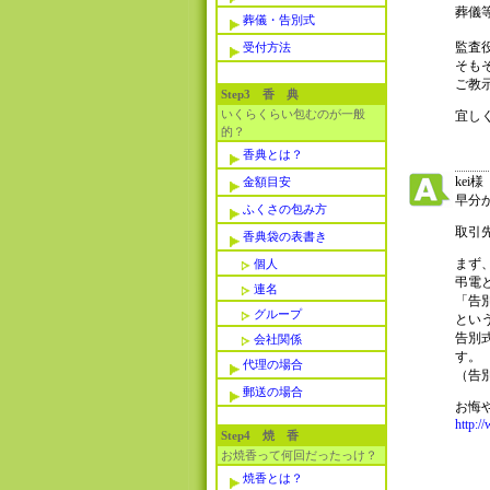
葬儀
葬儀・告別式
監査
受付方法
そも
ご教
Step3 香 典
いくらくらい包むのが一般
宜し
的？
香典とは？
kei様
金額目安
早分
ふくさの包み方
取引
香典袋の表書き
まず
個人
弔電
連名
「告
グループ
とい
告別
会社関係
す。
代理の場合
（告
郵送の場合
お悔
http:/
Step4 焼 香
お焼香って何回だったっけ？
焼香とは？