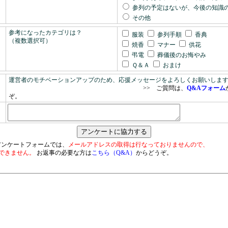
参列の予定はないが、今後の知識
その他
参考になったカテゴリは？
服装
参列手順
香典
（複数選択可）
焼香
マナー
供花
弔電
葬儀後のお悔やみ
Ｑ＆Ａ
おまけ
運営者のモチベーションアップのため、応援メッセージをよろしくお願いしま
>> ご質問は、
Q&Aフォーム
ぞ。
アンケートフォームでは、
メールアドレスの取得は行なっておりませんので、
できません。
お返事の必要な方は
こちら（Q&A）
からどうぞ。