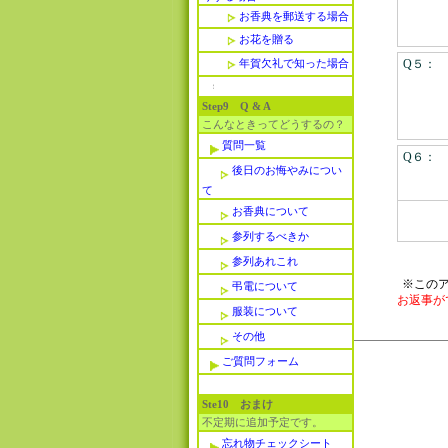
お香典を郵送する場合
お花を贈る
年賀欠礼で知った場合
Q５：
Step9 Q & A
こんなときってどうするの？
質問一覧
Q６：
後日のお悔やみについ
て
お香典について
参列するべきか
参列あれこれ
※この
弔電について
お返事が
服装について
その他
ご質問フォーム
Ste10 おまけ
不定期に追加予定です。
忘れ物チェックシート