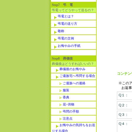
Step7 弔 電
弔電ってどうやって送るの？
弔電とは？
弔電の送り方
敬称
弔電の文例
お悔やみの手紙
Step8 葬儀後
葬儀後はどうすればいいの？
葬儀後のお悔やみ
コンテン
ご遺族宅へ弔問する場合
※この
ご遺族への連絡
お返事
服装
Q１：
香典
花･供物
Q２：
弔問の手順
Q３：
注意点
Q４：
お悔やみの気持ちをお送
りする場合