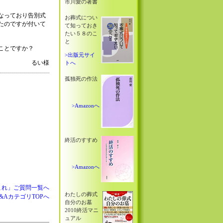
市川愛の著書
なっており告別式
お葬式につい
たのですが付いて
て知っておき
たい５８のこ
と
ことですか？
>出版元サイ
るい様
トへ
孤独死の作法
>Amazonへ
終活のすすめ
>Amazonへ
れこれ」ご質問一覧へ
わたしの葬式
Q&AカテゴリTOPへ
自分のお墓
2010終活マニ
ュアル