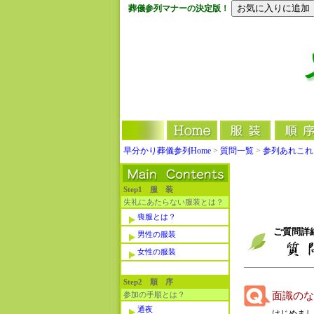
葬儀参列マナーの決定版！
早分かり葬儀参列Home
>
質問一覧
>
参列あれこれ
Step1 服 装
失礼にあたらない服装とは？
喪服とは？
ご質問詳
男性の服装
女性の服装
Step2 順 序
参加の手順とは？
面識のな
通夜
はじめまし