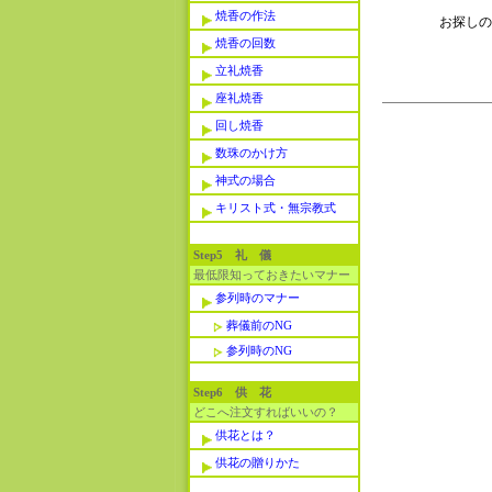
焼香の作法
お探しの
焼香の回数
立礼焼香
座礼焼香
回し焼香
数珠のかけ方
神式の場合
キリスト式・無宗教式
Step5 礼 儀
最低限知っておきたいマナー
参列時のマナー
葬儀前のNG
参列時のNG
Step6 供 花
どこへ注文すればいいの？
供花とは？
供花の贈りかた