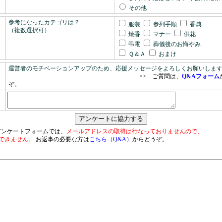
その他
参考になったカテゴリは？
服装
参列手順
香典
（複数選択可）
焼香
マナー
供花
弔電
葬儀後のお悔やみ
Ｑ＆Ａ
おまけ
運営者のモチベーションアップのため、応援メッセージをよろしくお願いしま
>> ご質問は、
Q&Aフォーム
ぞ。
アンケートフォームでは、
メールアドレスの取得は行なっておりませんので、
できません。
お返事の必要な方は
こちら（Q&A）
からどうぞ。