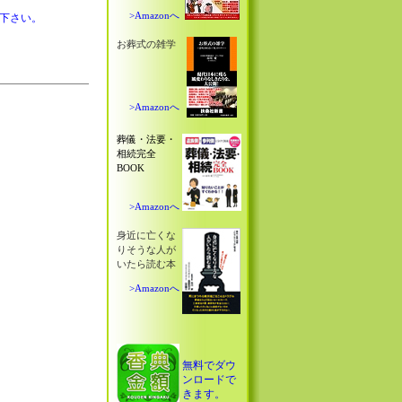
>Amazonへ
下さい。
お葬式の雑学
>Amazonへ
葬儀・法要・
相続完全
BOOK
>Amazonへ
身近に亡くな
りそうな人が
いたら読む本
>Amazonへ
無料でダウ
ンロードで
きます。