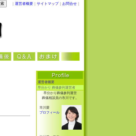
｜
運営者概要
｜
サイトマップ
｜
お問合せ
｜
運営者概要
早分かり 葬儀参列運営者
早分かり葬儀参列運営
葬儀相談員の市川です。
市川愛
プロフィール