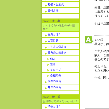
葬儀・告別式
先日、旦那
受付方法
に出席する
行ってしま
Step3 香 典
やはり旦那
いくらくらい包むのが一般
的？
香典とは？
るい様
金額目安
早分かり葬
ふくさの包み方
ご主人のお
香典袋の表書き
故人、ご遺
個人
儀なのです
連名
何よりも、
グループ
とだと思い
会社関係
今後、同じ
代理の場合
郵送の場合
Step4 焼 香
お焼香って何回だったっけ？
焼香とは？