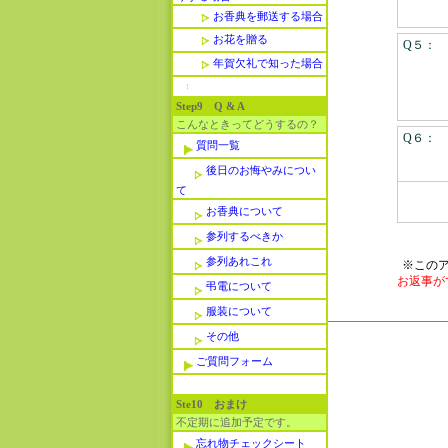
お香典を郵送する場合
お花を贈る
Q５：
年賀欠礼で知った場合
Step9 Q & A
こんなときってどうするの？
Q６：
質問一覧
後日のお悔やみについ
て
お香典について
参列するべきか
参列あれこれ
※この
お返事が
弔電について
服装について
その他
ご質問フォーム
Ste10 おまけ
不定期に追加予定です。
忘れ物チェックシート